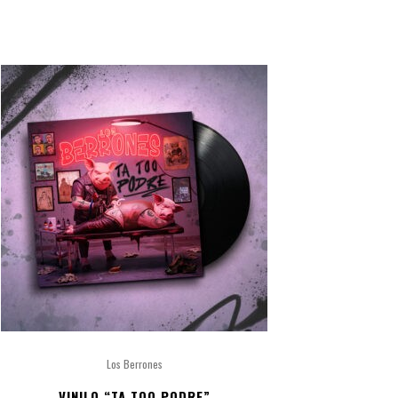
Los Berrones
VINILO “TA TOO PODRE”