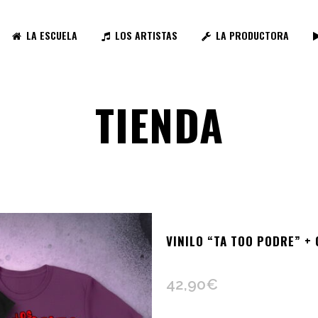
LA ESCUELA
LOS ARTISTAS
LA PRODUCTORA
TIENDA
VINILO “TA TOO PODRE” +
42,90
€