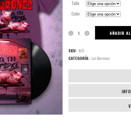
Talla
Color
AÑADIR A
SKU:
N/D
CATEGORÍA:
Los Berrones
INF
V